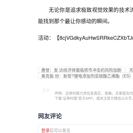
无论你是追求极致视觉效果的技术流
能找到那个最让你感动的瞬间。
活动：【
8cjVGdkyAuHwSRRkeCZXbTJ
惠誉：发.达经济体面临债市冲击的风险加剧
天
奥克股.份：新型?锂电添加剂亚硫酸乙烯酯（ES
声明：证券时报力求信息真实、准确，文章提及内
下载“证券时报”官方APP，或关注官方微信公众
网友评论
登录
后可以发言