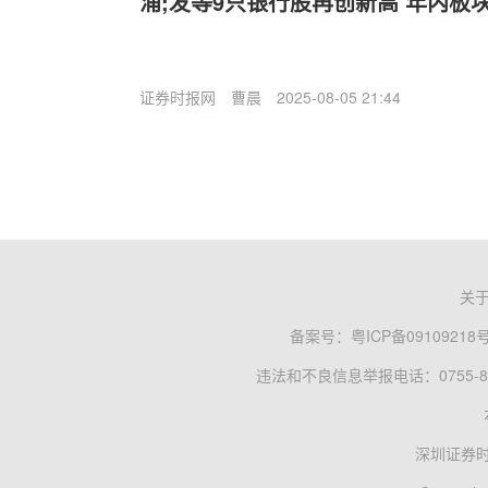
浦;发等9只银行股再创新高 年内板块
证券时报网
曹晨
2025-08-05 21:44
关
备案号：
粤ICP备09109218
违法和不良信息举报电话：0755-83
深圳证券