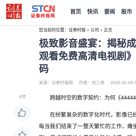
首页
快讯
要闻
股市
您当前的位置：
证券时报
>
公司
>
正文
极致影音盛宴：揭秘成全
观看免费高清电视剧》
码
来源：证券时报网
作者：何三畏
2026-02-08 
跨越时空的数字契约：为何《4444
点赞
在纷繁复杂的数字化时代，影像已
每当我们结束了一整天繁忙的工作，瘫