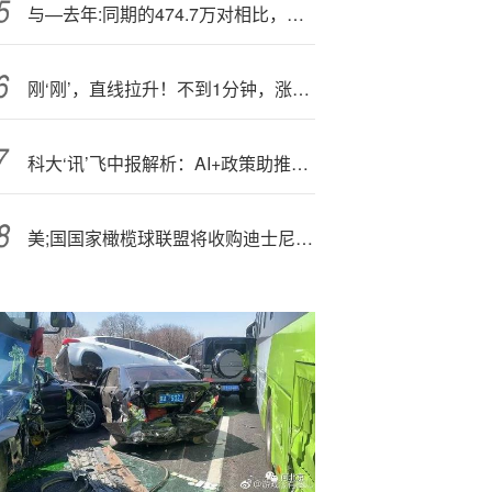
与—去年:同期的474.7万对相比，今年前三季度结婚登记同比增加40.5万对
刚‘刚’，直线拉升！不到1分钟，涨停了！
科大‘讯’飞中报解析：AI+政策助推下的突破
美;国国家橄榄球联盟将收购迪士尼旗下!ESPN 10%的股份