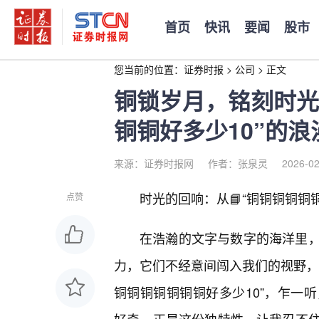
首页
快讯
要闻
股市
您当前的位置：
证券时报
>
公司
>
正文
铜锁岁月，铭刻时光
铜铜好多少10”的浪
来源：证券时报网
作者：张泉灵
2026-02
时光的回响：从📘“铜铜铜铜铜
点赞
在浩瀚的文字与数字的海洋里
力，它们不经意间闯入我们的视野，
铜铜铜铜铜铜铜好多少10”，乍一