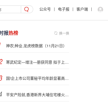
公众号
电子报
客户端
时报
热榜
换一换
神农;种业.龙虎榜数据（11月21日）
寒武纪定—增注—册获同意 拟于上交所上市
国!企上市公司董秘平均年龄显著高于民企：中央金融企业董秘平均年龄56岁 民企董秘平均年龄43.2岁
平安产险就,香港新界大埔住宅楼火灾启动应急理赔服务