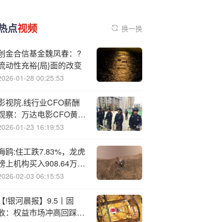
热点
视频
换一换
创金合信基金魏凤春：?
流动性充裕{局}面的改变
2026-01-28 00:25:53
影视院.线行业CFO薪酬
观察：万达电影CFO黄朔
年薪358.19万元行业登顶
2026-01-23 16:19:53
日薪约1.43万元达行业平
均薪酬3.7倍
海鸥:住工跌7.83%，龙虎
榜上机构买入908.64万
元，卖出945.07万元
2026-02-03 06:15:53
【!银河晨报】9.5丨固
收：权益市场冲高回踩，