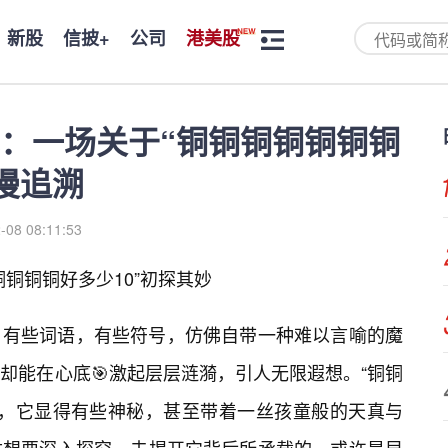
新股
信披+
公司
港美股
：一场关于“铜铜铜铜铜铜铜
漫追溯
-08 08:11:53
铜铜铜铜好多少10”初探其妙
，有些词语，有些符号，仿佛自带一种难以言喻的魔
却能在心底🎯激起层层涟漪，引人无限遐想。“铜铜
听，它显得有些神秘，甚至带着一丝孩童般的天真与