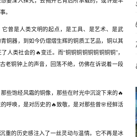
住想要深入探究，去揭开它背后所承载的，或许是早
事。
属，它曾是人类文明的起点，是工具、是艺术、是武
的青铜器，到如今仍熠熠生辉的铜质工艺品，铜以其
了人类社会的🔥变迁。而“铜铜铜铜铜铜铜铜铜”，
在古老铜钟上的声音，回荡不绝，仿佛在诉说着一段
那些饱经风霜的铜像，那些在时光中沉淀下来的🔥
的呼唤，是对历史的🔥致敬，是对那些曾🌸经鲜活
份沉重的历史感注入了一丝灵动与温情。它不再是冰